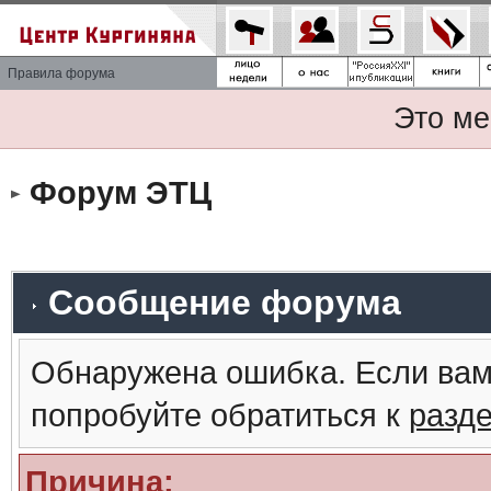
Правила форума
Это ме
Форум ЭТЦ
Сообщение форума
Обнаружена ошибка. Если вам
попробуйте обратиться к
разд
Причина: