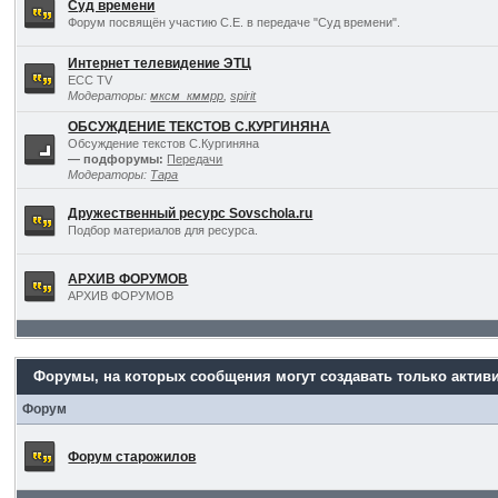
Суд времени
Форум посвящён участию С.Е. в передаче "Суд времени".
Интернет телевидение ЭТЦ
ECC TV
Модераторы:
мксм_кммрр
,
spirit
ОБСУЖДЕНИЕ ТЕКСТОВ С.КУРГИНЯНА
Обсуждение текстов С.Кургиняна
— подфорумы:
Передачи
Модераторы:
Тара
Дружественный ресурс Sovschola.ru
Подбор материалов для ресурса.
АРХИВ ФОРУМОВ
АРХИВ ФОРУМОВ
Форумы, на которых сообщения могут создавать только актив
Форум
Форум старожилов