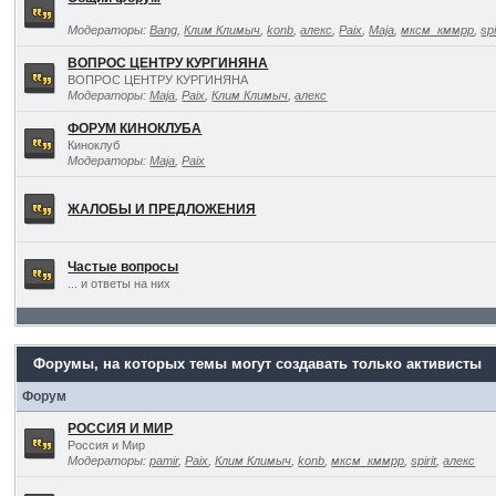
Модераторы:
Bang
,
Клим Климыч
,
konb
,
алекс
,
Paix
,
Maja
,
мксм_кммрр
,
spi
ВОПРОС ЦЕНТРУ КУРГИНЯНА
ВОПРОС ЦЕНТРУ КУРГИНЯНА
Модераторы:
Maja
,
Paix
,
Клим Климыч
,
алекс
ФОРУМ КИНОКЛУБА
Киноклуб
Модераторы:
Maja
,
Paix
ЖАЛОБЫ И ПРЕДЛОЖЕНИЯ
Частые вопросы
... и ответы на них
Форумы, на которых темы могут создавать только активисты
Форум
РОССИЯ И МИР
Россия и Мир
Модераторы:
pamir
,
Paix
,
Клим Климыч
,
konb
,
мксм_кммрр
,
spirit
,
алекс