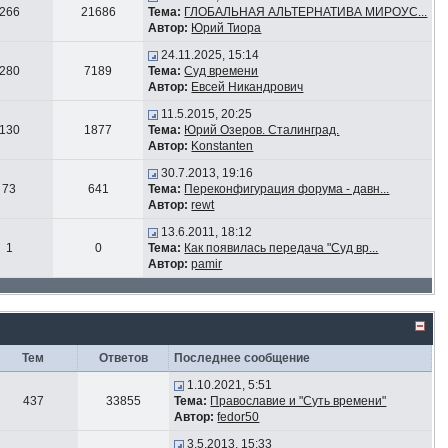
266
21686
Тема:
ГЛОБАЛЬНАЯ АЛЬТЕРНАТИВА МИРОУС...
Автор:
Юрий Тиора
24.11.2025, 15:14
280
7189
Тема:
Суд времени
Автор:
Евсей Никандрович
11.5.2015, 20:25
130
1877
Тема:
Юрий Озеров. Сталинград.
Автор:
Konstanten
30.7.2013, 19:16
73
641
Тема:
Переконфигурация форума - давн...
Автор:
rewt
13.6.2011, 18:12
1
0
Тема:
Как появилась передача "Суд вр...
Автор:
pamir
Тем
Ответов
Последнее сообщение
1.10.2021, 5:51
437
33855
Тема:
Православие и "Суть времени"
Автор:
fedor50
3.5.2013, 15:33