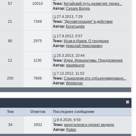
57
10010
Тема:
Китайский путь развития: перех...
Автор:
Cesare Borgia
27.4.2013, 7:29
21
7349
Тема:
"Десоветизация" в действии
Автор:
Богатырёв
17.9.2012, 0:57
90
2975
Тема:
Исав и Иаков. О теодицеи
Автор:
Николай Николаевич
25.3.2013, 10:44
12
1130
Тема:
Идеи. Инициативы. Предложения
Автор:
staatskunst
7.12.2012, 11:52
250
7806
Тема:
Социализм-это субъективированн...
Автор:
Woldemar
Тем
Ответов
Последнее сообщение
8.6.2026, 9:59
34
2832
Тема:
капитализм и проект модерн
Автор:
Ratan