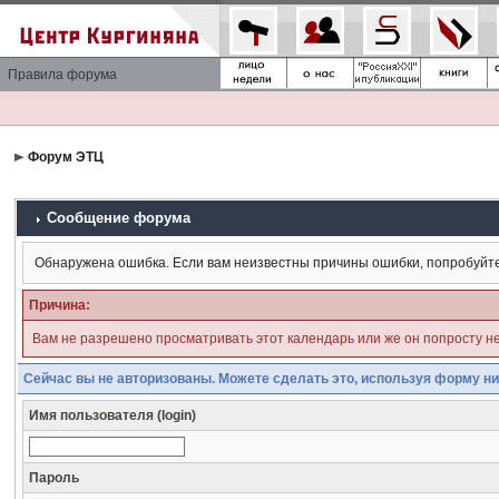
Правила форума
Форум ЭТЦ
Сообщение форума
Обнаружена ошибка. Если вам неизвестны причины ошибки, попробуйт
Причина:
Вам не разрешено просматривать этот календарь или же он попросту н
Сейчас вы не авторизованы. Можете сделать это, используя форму ни
Имя пользователя (login)
Пароль