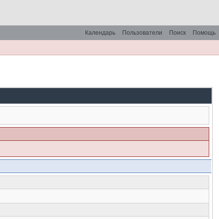
Календарь
Пользователи
Поиск
Помощь