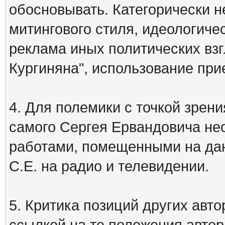
обосновывать. Категорически 
митингового стиля, идеологиче
реклама иных политических взг
Кургиняна", использование пр
4. Для полемики с точкой зрени
самого Сергея Ервандовича не
работами, помещенными на дан
С.Е. на радио и телевидении.
5. Критика позиций других ав
ссылкой на те положения автора