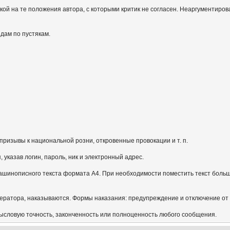
кой на те положения автора, с которыми критик не согласен. Неаргументиров
идам по пустякам.
призывы к национальной розни, откровенные провокации и т. п.
указав логин, пароль, ник и электронный адрес.
ашинописного текста формата А4. При необходимости поместить текст больш
ератора, наказываются. Формы наказания: предупреждение и отключение от
мысловую точность, законченность или полноценность любого сообщения.