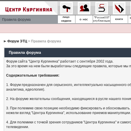
Правила форума
Форум ЭТЦ
> Правила форума
Правила форума
Форум сайта "Центр Кургиняна" работает с сентября 2002 года.
За это время на нем были выработаны следующие правила, которые мы п
Содержательные требования:
1. Форум предназначен для серьезного, интеллектуально насыщенного об
аналитика, идеология).
2. На форуме желательны сообщения, находящиеся в русле нашего поним
3. При полемике свою позицию необходимо фиксировать и обосновывать. 
нежели взгляд "Центра Кургиняна", использование приемов манипуляции
4. Для полемики с точкой зрения сотрудников "Центра Кургиняна" и сам
телевидении.