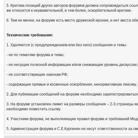
5. Критика позиций других авторов форумов должна сопровождаться ссыл
же относится к неуважительной, и тем более, оскорбительной критике.
6. Тем не менее, на форуме есть место дружеской иронии, и нет места об
Технические требования:
1. Удаляются (с предупреждением или без него) сообщения и темы:
- не по тематике форума и темы;
- не несущие полезной информации и/или снижающие уровень дискуссии;
- не соответствующие законам РФ;
- содержащие прямые и косвенные оскорбления, ненормативную лексику, 
2. Для публикации сообщений на форуме необходимо зарегистрироваться, 
3. На форуме установлен лимит на размеры сообщения – 2-3 страницы м
необходимо поместить ссылку.
4. Участники форума, не выполняющие правил форума и требований Мод
5. Администрация форума и С.Е.Кургинян не несут ответственности за с