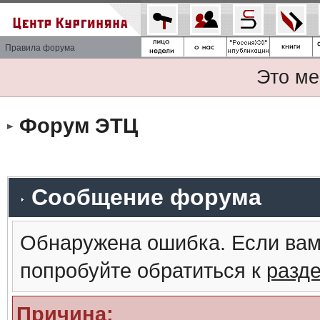
Правила форума
Это ме
Форум ЭТЦ
Сообщение форума
Обнаружена ошибка. Если вам
попробуйте обратиться к
разд
Причина: