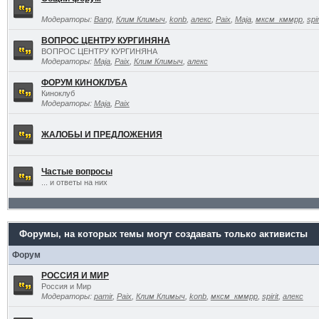
Модераторы:
Bang
,
Клим Климыч
,
konb
,
алекс
,
Paix
,
Maja
,
мксм_кммрр
,
spir
ВОПРОС ЦЕНТРУ КУРГИНЯНА
ВОПРОС ЦЕНТРУ КУРГИНЯНА
Модераторы:
Maja
,
Paix
,
Клим Климыч
,
алекс
ФОРУМ КИНОКЛУБА
Киноклуб
Модераторы:
Maja
,
Paix
ЖАЛОБЫ И ПРЕДЛОЖЕНИЯ
Частые вопросы
... и ответы на них
Форумы, на которых темы могут создавать только активисты
Форум
РОССИЯ И МИР
Россия и Мир
Модераторы:
pamir
,
Paix
,
Клим Климыч
,
konb
,
мксм_кммрр
,
spirit
,
алекс