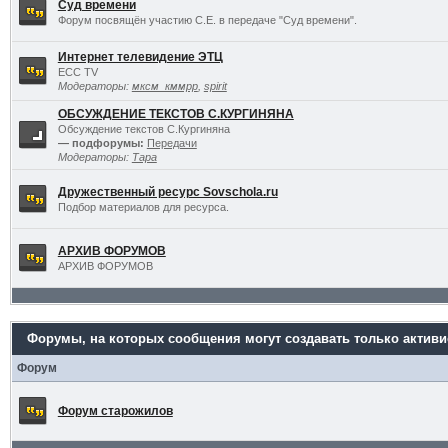
Суд времени
Форум посвящён участию С.Е. в передаче "Суд времени".
Интернет телевидение ЭТЦ
ECC TV
Модераторы:
мксм_кммрр
,
spirit
ОБСУЖДЕНИЕ ТЕКСТОВ С.КУРГИНЯНА
Обсуждение текстов С.Кургиняна
— подфорумы:
Передачи
Модераторы:
Тара
Дружественный ресурс Sovschola.ru
Подбор материалов для ресурса.
АРХИВ ФОРУМОВ
АРХИВ ФОРУМОВ
Форумы, на которых сообщения могут создавать только актив
Форум
Форум старожилов