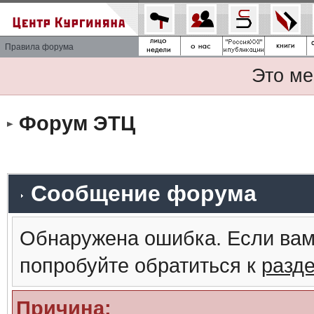
Правила форума
Это ме
Форум ЭТЦ
Сообщение форума
Обнаружена ошибка. Если вам
попробуйте обратиться к
разд
Причина: