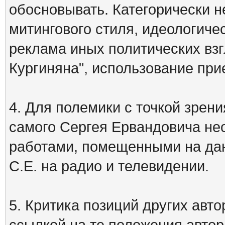
обосновывать. Категорически 
митингового стиля, идеологиче
реклама иных политических взг
Кургиняна", использование пр
4. Для полемики с точкой зрени
самого Сергея Ервандовича не
работами, помещенными на дан
С.Е. на радио и телевидении.
5. Критика позиций других ав
ссылкой на те положения автора