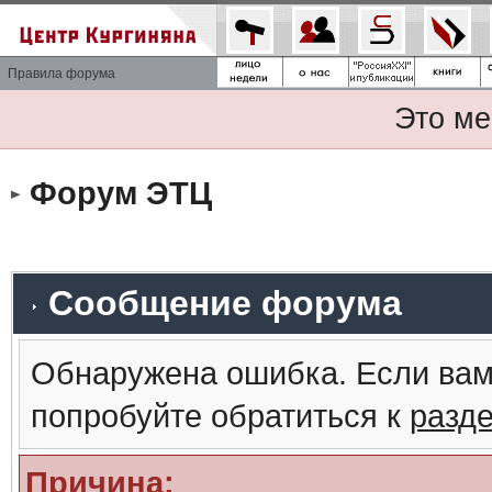
Правила форума
Это ме
Форум ЭТЦ
Сообщение форума
Обнаружена ошибка. Если вам
попробуйте обратиться к
разд
Причина: