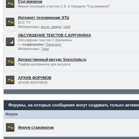
Суд времени
Форум посвящён участию С.Е. в передаче "Суд времени".
Интернет телевидение ЭТЦ
ECC TV
Модераторы:
мксм_кммрр
,
spirit
ОБСУЖДЕНИЕ ТЕКСТОВ С.КУРГИНЯНА
Обсуждение текстов С.Кургиняна
— подфорумы:
Передачи
Модераторы:
Тара
Дружественный ресурс Sovschola.ru
Подбор материалов для ресурса.
АРХИВ ФОРУМОВ
АРХИВ ФОРУМОВ
Форумы, на которых сообщения могут создавать только актив
Форум
Форум старожилов