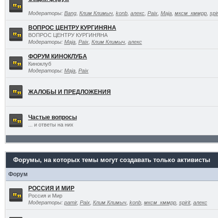
Модераторы:
Bang
,
Клим Климыч
,
konb
,
алекс
,
Paix
,
Maja
,
мксм_кммрр
,
spir
ВОПРОС ЦЕНТРУ КУРГИНЯНА
ВОПРОС ЦЕНТРУ КУРГИНЯНА
Модераторы:
Maja
,
Paix
,
Клим Климыч
,
алекс
ФОРУМ КИНОКЛУБА
Киноклуб
Модераторы:
Maja
,
Paix
ЖАЛОБЫ И ПРЕДЛОЖЕНИЯ
Частые вопросы
... и ответы на них
Форумы, на которых темы могут создавать только активисты
Форум
РОССИЯ И МИР
Россия и Мир
Модераторы:
pamir
,
Paix
,
Клим Климыч
,
konb
,
мксм_кммрр
,
spirit
,
алекс