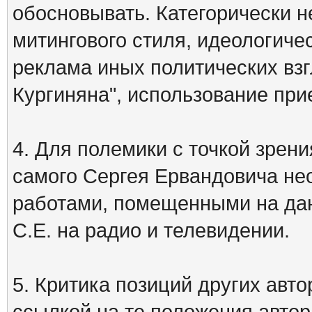
обосновывать. Категорически 
митингового стиля, идеологиче
реклама иных политических взг
Кургиняна", использование пр
4. Для полемики с точкой зрени
самого Сергея Ервандовича не
работами, помещенными на дан
С.Е. на радио и телевидении.
5. Критика позиций других ав
ссылкой на те положения автора