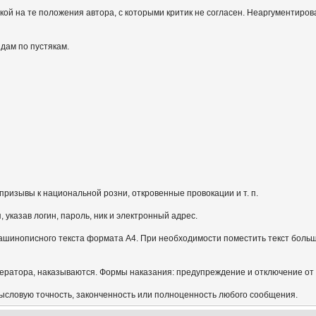
кой на те положения автора, с которыми критик не согласен. Неаргументиров
идам по пустякам.
призывы к национальной розни, откровенные провокации и т. п.
указав логин, пароль, ник и электронный адрес.
ашинописного текста формата А4. При необходимости поместить текст больш
ератора, наказываются. Формы наказания: предупреждение и отключение от
мысловую точность, законченность или полноценность любого сообщения.