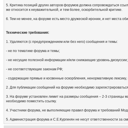
5. Критика позиций других авторов форумов должна сопровождаться ссыл
же относится к неуважительной, и тем более, оскорбительной критике.
6. Тем не менее, на форуме есть место дружеской иронии, и нет места об
Технические требования:
1. Удаляются (с предупреждением или без него) сообщения и темы:
- не по тематике форума и темы;
- не несущие полезной информации и/или снижающие уровень дискуссии;
- не соответствующие законам РФ;
- содержащие прямые и косвенные оскорбления, ненормативную лексику, 
2. Для публикации сообщений на форуме необходимо зарегистрироваться, 
3. На форуме установлен лимит на размеры сообщения – 2-3 страницы м
необходимо поместить ссылку.
4. Участники форума, не выполняющие правил форума и требований Мод
5. Администрация форума и С.Е.Кургинян не несут ответственности за с