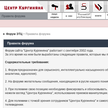
Правила форума
Форум ЭТЦ
> Правила форума
Правила форума
Форум сайта "Центр Кургиняна" работает с сентября 2002 года.
За это время на нем были выработаны следующие правила, которые мы п
Содержательные требования:
1. Форум предназначен для серьезного, интеллектуально насыщенного об
аналитика, идеология).
2. На форуме желательны сообщения, находящиеся в русле нашего поним
3. При полемике свою позицию необходимо фиксировать и обосновывать. 
нежели взгляд "Центра Кургиняна", использование приемов манипуляции
4. Для полемики с точкой зрения сотрудников "Центра Кургиняна" и сам
телевидении.