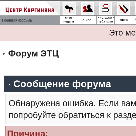
Правила форума
Это ме
Форум ЭТЦ
Сообщение форума
Обнаружена ошибка. Если вам
попробуйте обратиться к
разд
Причина: