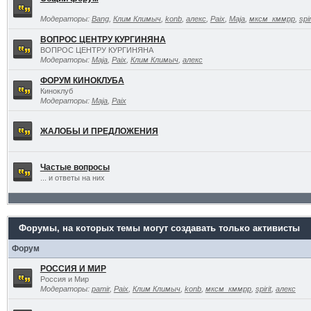
Модераторы:
Bang
,
Клим Климыч
,
konb
,
алекс
,
Paix
,
Maja
,
мксм_кммрр
,
spir
ВОПРОС ЦЕНТРУ КУРГИНЯНА
ВОПРОС ЦЕНТРУ КУРГИНЯНА
Модераторы:
Maja
,
Paix
,
Клим Климыч
,
алекс
ФОРУМ КИНОКЛУБА
Киноклуб
Модераторы:
Maja
,
Paix
ЖАЛОБЫ И ПРЕДЛОЖЕНИЯ
Частые вопросы
... и ответы на них
Форумы, на которых темы могут создавать только активисты
Форум
РОССИЯ И МИР
Россия и Мир
Модераторы:
pamir
,
Paix
,
Клим Климыч
,
konb
,
мксм_кммрр
,
spirit
,
алекс