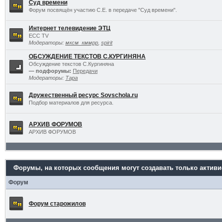
Суд времени
Форум посвящён участию С.Е. в передаче "Суд времени".
Интернет телевидение ЭТЦ
ECC TV
Модераторы:
мксм_кммрр
,
spirit
ОБСУЖДЕНИЕ ТЕКСТОВ С.КУРГИНЯНА
Обсуждение текстов С.Кургиняна
— подфорумы:
Передачи
Модераторы:
Тара
Дружественный ресурс Sovschola.ru
Подбор материалов для ресурса.
АРХИВ ФОРУМОВ
АРХИВ ФОРУМОВ
Форумы, на которых сообщения могут создавать только актив
Форум
Форум старожилов