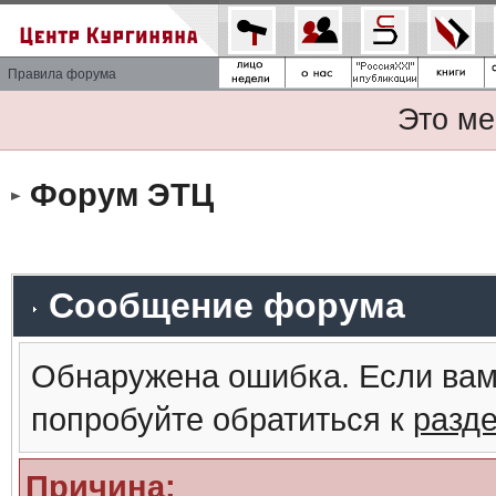
Правила форума
Это ме
Форум ЭТЦ
Сообщение форума
Обнаружена ошибка. Если вам
попробуйте обратиться к
разд
Причина: