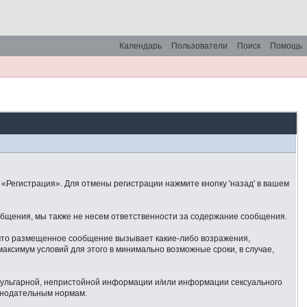
Календарь
Пользователи
Поиск
Помощь
«Регистрация». Для отмены регистрации нажмите кнопку 'назад' в вашем
общения, мы также не несем ответственности за содержание сообщения.
 что размещенное сообщение вызывает какие-либо возражения,
аксимум условий для этого в минимально возможные сроки, в случае,
 вульгарной, непристойной информации и/или информации сексуального
онодательным нормам.