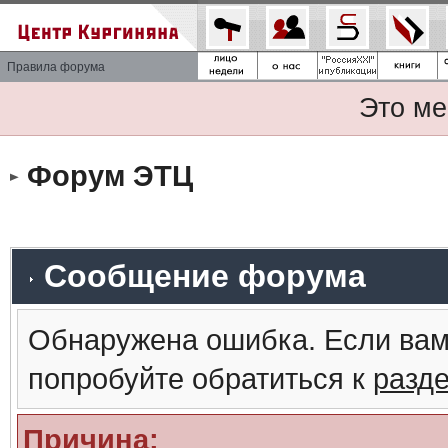
Правила форума
Это ме
Форум ЭТЦ
Сообщение форума
Обнаружена ошибка. Если вам
попробуйте обратиться к
разд
Причина: