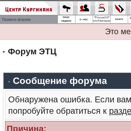
Правила форума
Это ме
Форум ЭТЦ
Сообщение форума
Обнаружена ошибка. Если вам
попробуйте обратиться к
разд
Причина: