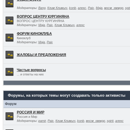
Модераторы:
Bang
,
Клим Климыч
,
konb
,
алекс
,
Paix
,
Maja
,
мксм_кммрр
,
spir
ВОПРОС ЦЕНТРУ КУРГИНЯНА
ВОПРОС ЦЕНТРУ КУРГИНЯНА
Модераторы:
Maja
,
Paix
,
Клим Климыч
,
алекс
ФОРУМ КИНОКЛУБА
Киноклуб
Модераторы:
Maja
,
Paix
ЖАЛОБЫ И ПРЕДЛОЖЕНИЯ
Частые вопросы
... и ответы на них
Форумы, на которых темы могут создавать только активисты
Форум
РОССИЯ И МИР
Россия и Мир
Модераторы:
pamir
,
Paix
,
Клим Климыч
,
konb
,
мксм_кммрр
,
spirit
,
алекс