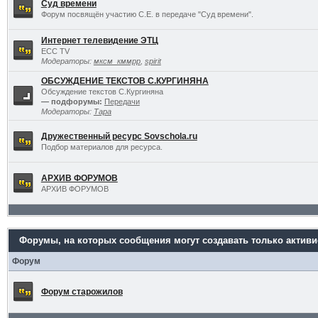
Суд времени
Форум посвящён участию С.Е. в передаче "Суд времени".
Интернет телевидение ЭТЦ
ECC TV
Модераторы:
мксм_кммрр
,
spirit
ОБСУЖДЕНИЕ ТЕКСТОВ С.КУРГИНЯНА
Обсуждение текстов С.Кургиняна
— подфорумы:
Передачи
Модераторы:
Тара
Дружественный ресурс Sovschola.ru
Подбор материалов для ресурса.
АРХИВ ФОРУМОВ
АРХИВ ФОРУМОВ
Форумы, на которых сообщения могут создавать только актив
Форум
Форум старожилов