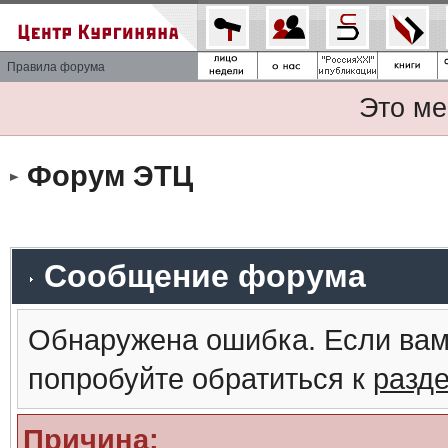
Правила форума
Это ме
Форум ЭТЦ
Сообщение форума
Обнаружена ошибка. Если вам
попробуйте обратиться к
разд
Причина: