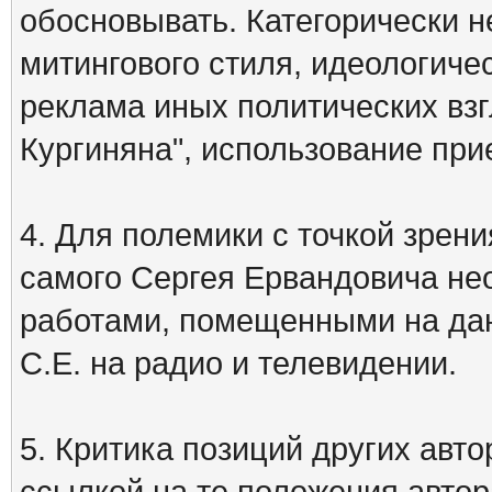
обосновывать. Категорически 
митингового стиля, идеологиче
реклама иных политических взг
Кургиняна", использование пр
4. Для полемики с точкой зрени
самого Сергея Ервандовича не
работами, помещенными на дан
С.Е. на радио и телевидении.
5. Критика позиций других ав
ссылкой на те положения автора