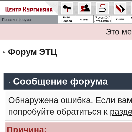
Правила форума
Это ме
Форум ЭТЦ
Сообщение форума
Обнаружена ошибка. Если вам
попробуйте обратиться к
разд
Причина: