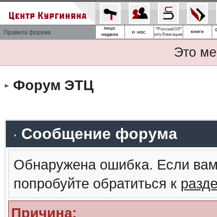
Правила форума
Это ме
Форум ЭТЦ
Сообщение форума
Обнаружена ошибка. Если вам
попробуйте обратиться к
разд
Причина: