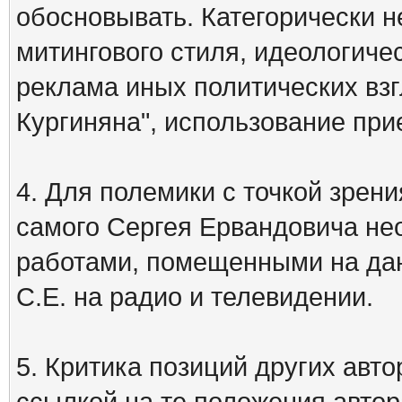
обосновывать. Категорически 
митингового стиля, идеологиче
реклама иных политических взг
Кургиняна", использование пр
4. Для полемики с точкой зрени
самого Сергея Ервандовича не
работами, помещенными на дан
С.Е. на радио и телевидении.
5. Критика позиций других ав
ссылкой на те положения автора