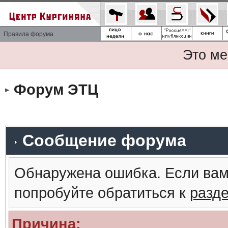
Правила форума
Это ме
Форум ЭТЦ
Сообщение форума
Обнаружена ошибка. Если вам
попробуйте обратиться к
разд
Причина: