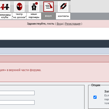
Здравствуйте, гость
(
Вход
|
Регистрация
)
ция» в верхней части форума.
Опции
За
Есл
пар
тол