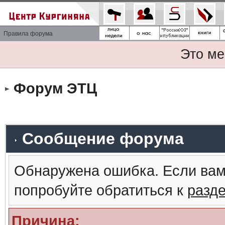
Правила форума
Это ме
Форум ЭТЦ
Сообщение форума
Обнаружена ошибка. Если вам
попробуйте обратиться к
разд
Причина: