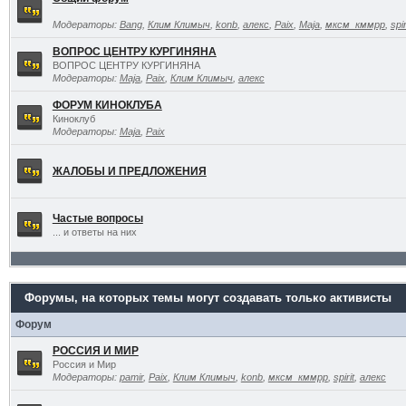
Модераторы:
Bang
,
Клим Климыч
,
konb
,
алекс
,
Paix
,
Maja
,
мксм_кммрр
,
spir
ВОПРОС ЦЕНТРУ КУРГИНЯНА
ВОПРОС ЦЕНТРУ КУРГИНЯНА
Модераторы:
Maja
,
Paix
,
Клим Климыч
,
алекс
ФОРУМ КИНОКЛУБА
Киноклуб
Модераторы:
Maja
,
Paix
ЖАЛОБЫ И ПРЕДЛОЖЕНИЯ
Частые вопросы
... и ответы на них
Форумы, на которых темы могут создавать только активисты
Форум
РОССИЯ И МИР
Россия и Мир
Модераторы:
pamir
,
Paix
,
Клим Климыч
,
konb
,
мксм_кммрр
,
spirit
,
алекс