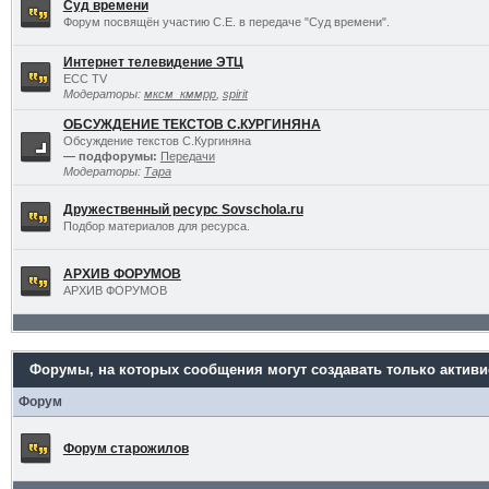
Суд времени
Форум посвящён участию С.Е. в передаче "Суд времени".
Интернет телевидение ЭТЦ
ECC TV
Модераторы:
мксм_кммрр
,
spirit
ОБСУЖДЕНИЕ ТЕКСТОВ С.КУРГИНЯНА
Обсуждение текстов С.Кургиняна
— подфорумы:
Передачи
Модераторы:
Тара
Дружественный ресурс Sovschola.ru
Подбор материалов для ресурса.
АРХИВ ФОРУМОВ
АРХИВ ФОРУМОВ
Форумы, на которых сообщения могут создавать только актив
Форум
Форум старожилов