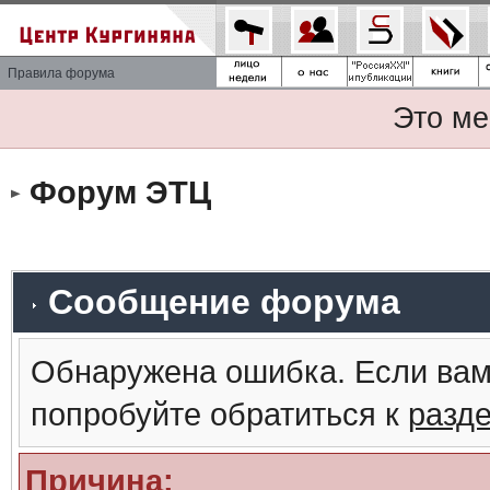
Правила форума
Это ме
Форум ЭТЦ
Сообщение форума
Обнаружена ошибка. Если вам
попробуйте обратиться к
разд
Причина: