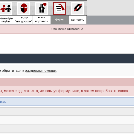
Это меню отключено
е обратиться к
разделам помощи
.
ны, можете сделать это, используя форму ниже, а затем попробовать снова.
же.