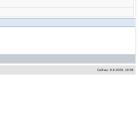
Сейчас: 8.8.2026, 18:58