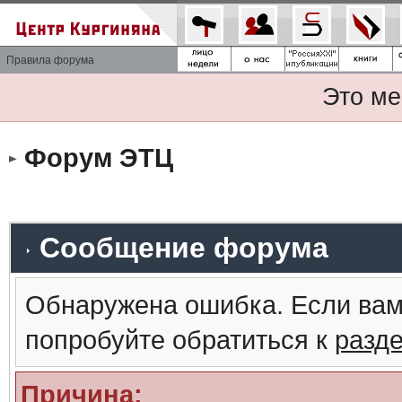
Правила форума
Это ме
Форум ЭТЦ
Сообщение форума
Обнаружена ошибка. Если вам
попробуйте обратиться к
разд
Причина: