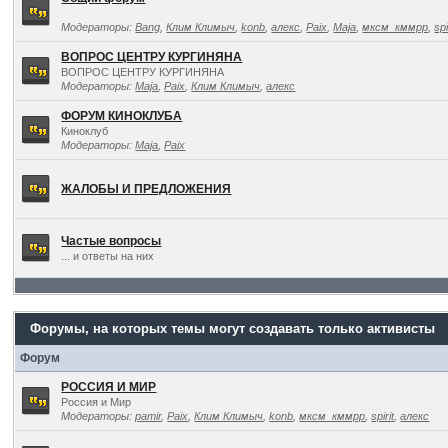
Модераторы:
Bang
,
Клим Климыч
,
konb
,
алекс
,
Paix
,
Maja
,
мксм_кммрр
,
spi
ВОПРОС ЦЕНТРУ КУРГИНЯНА
ВОПРОС ЦЕНТРУ КУРГИНЯНА
Модераторы:
Maja
,
Paix
,
Клим Климыч
,
алекс
ФОРУМ КИНОКЛУБА
Киноклуб
Модераторы:
Maja
,
Paix
ЖАЛОБЫ И ПРЕДЛОЖЕНИЯ
Частые вопросы
... и ответы на них
Форумы, на которых темы могут создавать только активисты
Форум
РОССИЯ И МИР
Россия и Мир
Модераторы:
pamir
,
Paix
,
Клим Климыч
,
konb
,
мксм_кммрр
,
spirit
,
алекс