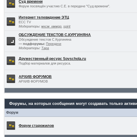
Суд времени
Форум посвящён участию С.Е. в передаче "Суд времени".
Интернет телевидение ЭТЦ
ECC TV
Модераторы:
мксм_кммрр
,
spirit
ОБСУЖДЕНИЕ ТЕКСТОВ С.КУРГИНЯНА
Обсуждение текстов С.Кургиняна
— подфорумы:
Передачи
Модераторы:
Тара
Дружественный ресурс Sovschola.ru
Подбор материалов для ресурса.
АРХИВ ФОРУМОВ
АРХИВ ФОРУМОВ
Форумы, на которых сообщения могут создавать только актив
Форум
Форум старожилов