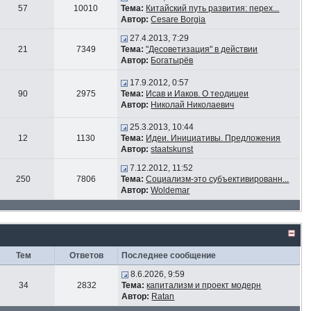
57
10010
Тема:
Китайский путь развития: перех...
Автор:
Cesare Borgia
27.4.2013, 7:29
21
7349
Тема:
"Десоветизация" в действии
Автор:
Богатырёв
17.9.2012, 0:57
90
2975
Тема:
Исав и Иаков. О теодицеи
Автор:
Николай Николаевич
25.3.2013, 10:44
12
1130
Тема:
Идеи. Инициативы. Предложения
Автор:
staatskunst
7.12.2012, 11:52
250
7806
Тема:
Социализм-это субъективированн...
Автор:
Woldemar
Тем
Ответов
Последнее сообщение
8.6.2026, 9:59
34
2832
Тема:
капитализм и проект модерн
Автор:
Ratan