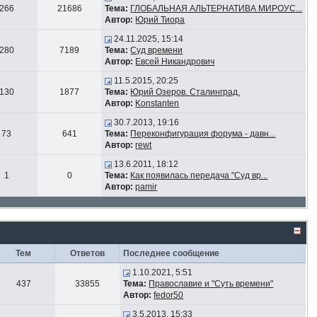
266
21686
Тема:
ГЛОБАЛЬНАЯ АЛЬТЕРНАТИВА МИРОУС...
Автор:
Юрий Тиора
24.11.2025, 15:14
280
7189
Тема:
Суд времени
Автор:
Евсей Никандрович
11.5.2015, 20:25
130
1877
Тема:
Юрий Озеров. Сталинград.
Автор:
Konstanten
30.7.2013, 19:16
73
641
Тема:
Переконфигурация форума - давн...
Автор:
rewt
13.6.2011, 18:12
1
0
Тема:
Как появилась передача "Суд вр...
Автор:
pamir
Тем
Ответов
Последнее сообщение
1.10.2021, 5:51
437
33855
Тема:
Православие и "Суть времени"
Автор:
fedor50
3.5.2013, 15:33