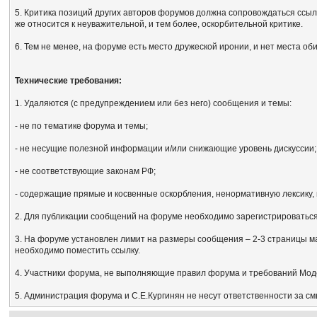
5. Критика позиций других авторов форумов должна сопровождаться ссыл
же относится к неуважительной, и тем более, оскорбительной критике.
6. Тем не менее, на форуме есть место дружеской иронии, и нет места об
Технические требования:
1. Удаляются (с предупреждением или без него) сообщения и темы:
- не по тематике форума и темы;
- не несущие полезной информации и/или снижающие уровень дискуссии;
- не соответствующие законам РФ;
- содержащие прямые и косвенные оскорбления, ненормативную лексику, 
2. Для публикации сообщений на форуме необходимо зарегистрироваться, 
3. На форуме установлен лимит на размеры сообщения – 2-3 страницы м
необходимо поместить ссылку.
4. Участники форума, не выполняющие правил форума и требований Мод
5. Администрация форума и С.Е.Кургинян не несут ответственности за с