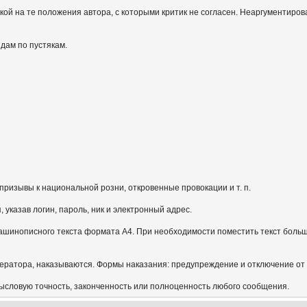
кой на те положения автора, с которыми критик не согласен. Неаргументиров
идам по пустякам.
призывы к национальной розни, откровенные провокации и т. п.
указав логин, пароль, ник и электронный адрес.
ашинописного текста формата А4. При необходимости поместить текст больш
ератора, наказываются. Формы наказания: предупреждение и отключение от
мысловую точность, законченность или полноценность любого сообщения.