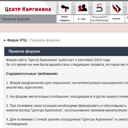
Правила форума
Форум ЭТЦ
> Правила форума
Правила форума
Форум сайта "Центр Кургиняна" работает с сентября 2002 года.
За это время на нем были выработаны следующие правила, которые мы п
Содержательные требования:
1. Форум предназначен для серьезного, интеллектуально насыщенного об
аналитика, идеология).
2. На форуме желательны сообщения, находящиеся в русле нашего поним
3. При полемике свою позицию необходимо фиксировать и обосновывать. 
нежели взгляд "Центра Кургиняна", использование приемов манипуляции
4. Для полемики с точкой зрения сотрудников "Центра Кургиняна" и сам
телевидении.