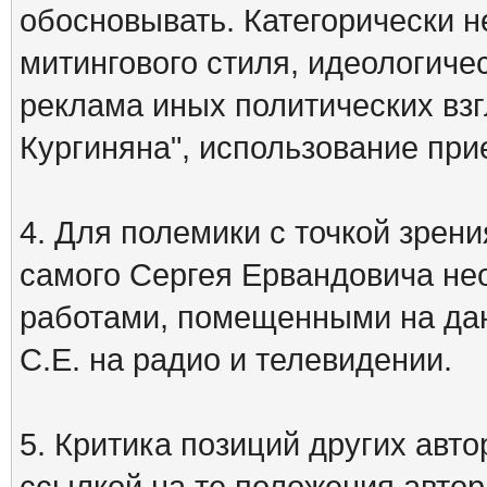
обосновывать. Категорически 
митингового стиля, идеологиче
реклама иных политических взг
Кургиняна", использование пр
4. Для полемики с точкой зрени
самого Сергея Ервандовича не
работами, помещенными на дан
С.Е. на радио и телевидении.
5. Критика позиций других ав
ссылкой на те положения автора