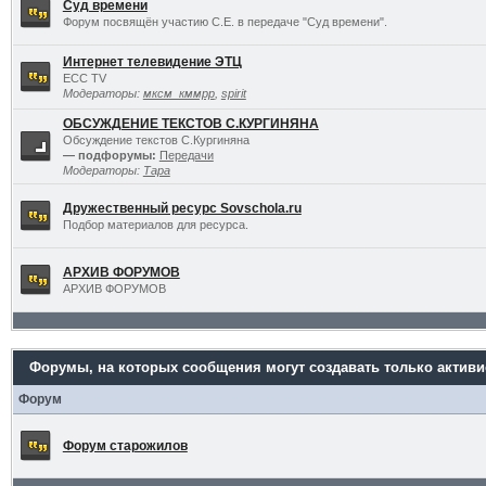
Суд времени
Форум посвящён участию С.Е. в передаче "Суд времени".
Интернет телевидение ЭТЦ
ECC TV
Модераторы:
мксм_кммрр
,
spirit
ОБСУЖДЕНИЕ ТЕКСТОВ С.КУРГИНЯНА
Обсуждение текстов С.Кургиняна
— подфорумы:
Передачи
Модераторы:
Тара
Дружественный ресурс Sovschola.ru
Подбор материалов для ресурса.
АРХИВ ФОРУМОВ
АРХИВ ФОРУМОВ
Форумы, на которых сообщения могут создавать только актив
Форум
Форум старожилов