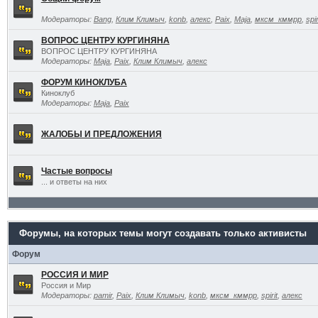
Модераторы:
Bang
,
Клим Климыч
,
konb
,
алекс
,
Paix
,
Maja
,
мксм_кммрр
,
spir
ВОПРОС ЦЕНТРУ КУРГИНЯНА
ВОПРОС ЦЕНТРУ КУРГИНЯНА
Модераторы:
Maja
,
Paix
,
Клим Климыч
,
алекс
ФОРУМ КИНОКЛУБА
Киноклуб
Модераторы:
Maja
,
Paix
ЖАЛОБЫ И ПРЕДЛОЖЕНИЯ
Частые вопросы
... и ответы на них
Форумы, на которых темы могут создавать только активисты
Форум
РОССИЯ И МИР
Россия и Мир
Модераторы:
pamir
,
Paix
,
Клим Климыч
,
konb
,
мксм_кммрр
,
spirit
,
алекс