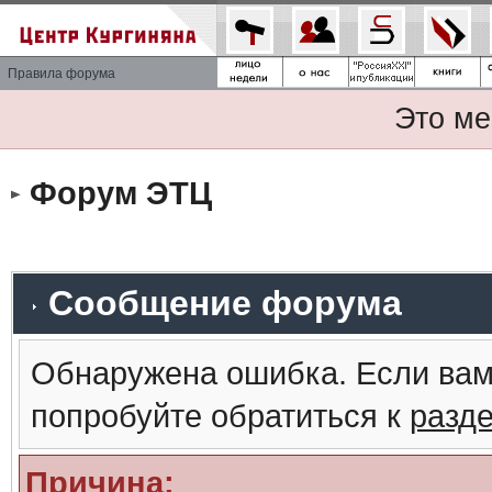
Правила форума
Это ме
Форум ЭТЦ
Сообщение форума
Обнаружена ошибка. Если вам
попробуйте обратиться к
разд
Причина: