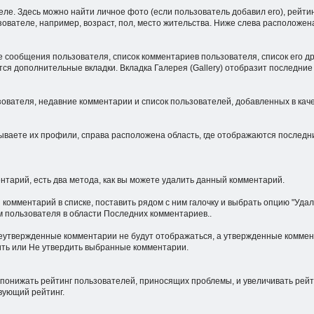
е. Здесь можно найти личное фото (если пользователь добавил его), рейти
зователе, например, возраст, пол, место жительства. Ниже слева расположе
 сообщения пользователя, список комментариев пользователя, список его др
вятся дополнительные вкладки. Вкладка Галерея (Gallery) отобразит последни
ователя, недавние комментарии и список пользователей, добавленных в каче
рываете их профили, справа расположена область, где отображаются последн
нтарий, есть два метода, как вы можете удалить данный комментарий.
 комментарий в списке, поставить рядом с ним галочку и выбрать опцию "Уд
м пользователя в области Последних комментариев..
Неутвержденные комментарии не будут отображаться, а утвержденные коммент
ить или Не утвердить выбранные комментарии.
понижать рейтинг пользователей, приносящих проблемы, и увеличивать рейт
вующий рейтинг.