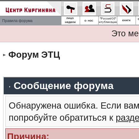
Правила форума
Это ме
Форум ЭТЦ
Сообщение форума
Обнаружена ошибка. Если вам
попробуйте обратиться к
разд
Причина: