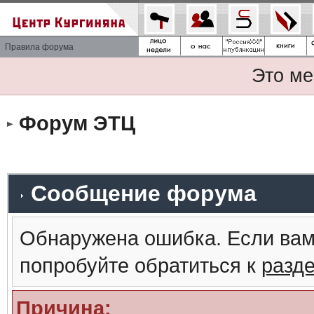
Правила форума
Это ме
Форум ЭТЦ
Сообщение форума
Обнаружена ошибка. Если вам
попробуйте обратиться к
разд
Причина: