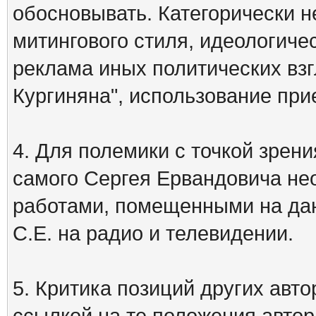
обосновывать. Категорически 
митингового стиля, идеологиче
реклама иных политических взг
Кургиняна", использование пр
4. Для полемики с точкой зрени
самого Сергея Ервандовича не
работами, помещенными на дан
С.Е. на радио и телевидении.
5. Критика позиций других ав
ссылкой на те положения автора