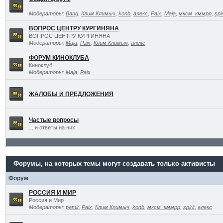
Модераторы:
Bang
,
Клим Климыч
,
konb
,
алекс
,
Paix
,
Maja
,
мксм_кммрр
,
spir
ВОПРОС ЦЕНТРУ КУРГИНЯНА
ВОПРОС ЦЕНТРУ КУРГИНЯНА
Модераторы:
Maja
,
Paix
,
Клим Климыч
,
алекс
ФОРУМ КИНОКЛУБА
Киноклуб
Модераторы:
Maja
,
Paix
ЖАЛОБЫ И ПРЕДЛОЖЕНИЯ
Частые вопросы
... и ответы на них
Форумы, на которых темы могут создавать только активисты
Форум
РОССИЯ И МИР
Россия и Мир
Модераторы:
pamir
,
Paix
,
Клим Климыч
,
konb
,
мксм_кммрр
,
spirit
,
алекс