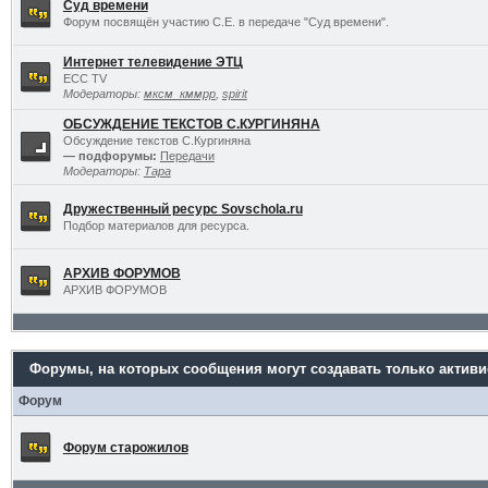
Суд времени
Форум посвящён участию С.Е. в передаче "Суд времени".
Интернет телевидение ЭТЦ
ECC TV
Модераторы:
мксм_кммрр
,
spirit
ОБСУЖДЕНИЕ ТЕКСТОВ С.КУРГИНЯНА
Обсуждение текстов С.Кургиняна
— подфорумы:
Передачи
Модераторы:
Тара
Дружественный ресурс Sovschola.ru
Подбор материалов для ресурса.
АРХИВ ФОРУМОВ
АРХИВ ФОРУМОВ
Форумы, на которых сообщения могут создавать только актив
Форум
Форум старожилов