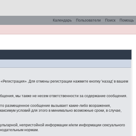
Календарь
Пользователи
Поиск
Помощь
«Регистрация». Для отмены регистрации нажмите кнопку 'назад' в вашем
общения, мы также не несем ответственности за содержание сообщения.
 что размещенное сообщение вызывает какие-либо возражения,
аксимум условий для этого в минимально возможные сроки, в случае,
 вульгарной, непристойной информации и/или информации сексуального
онодательным нормам.