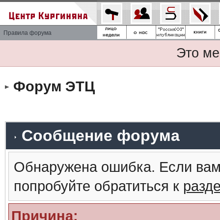
Правила форума
Это ме
Форум ЭТЦ
Сообщение форума
Обнаружена ошибка. Если вам
попробуйте обратиться к
разд
Причина: