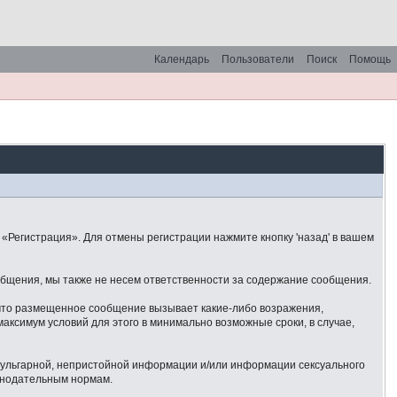
Календарь
Пользователи
Поиск
Помощь
«Регистрация». Для отмены регистрации нажмите кнопку 'назад' в вашем
общения, мы также не несем ответственности за содержание сообщения.
 что размещенное сообщение вызывает какие-либо возражения,
аксимум условий для этого в минимально возможные сроки, в случае,
 вульгарной, непристойной информации и/или информации сексуального
онодательным нормам.