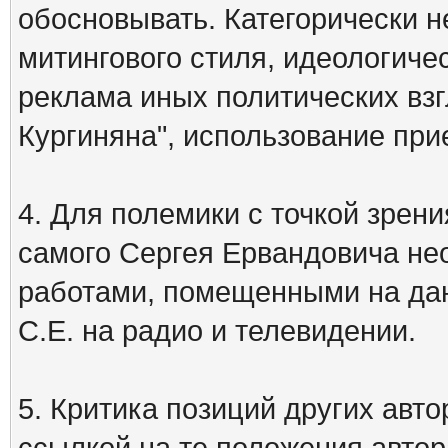
обосновывать. Категорически 
митингового стиля, идеологиче
реклама иных политических взг
Кургиняна", использование пр
4. Для полемики с точкой зрени
самого Сергея Ервандовича не
работами, помещенными на дан
С.Е. на радио и телевидении.
5. Критика позиций других ав
ссылкой на те положения автора