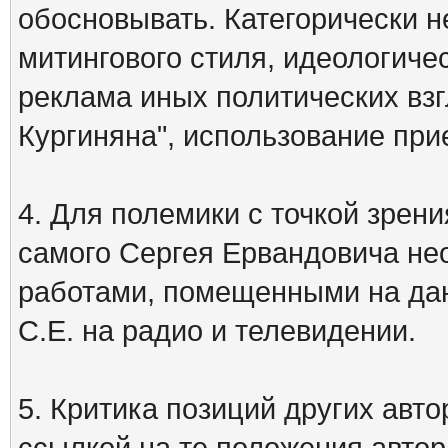
обосновывать. Категорически 
митингового стиля, идеологиче
реклама иных политических взг
Кургиняна", использование пр
4. Для полемики с точкой зрени
самого Сергея Ервандовича не
работами, помещенными на дан
С.Е. на радио и телевидении.
5. Критика позиций других ав
ссылкой на те положения автора