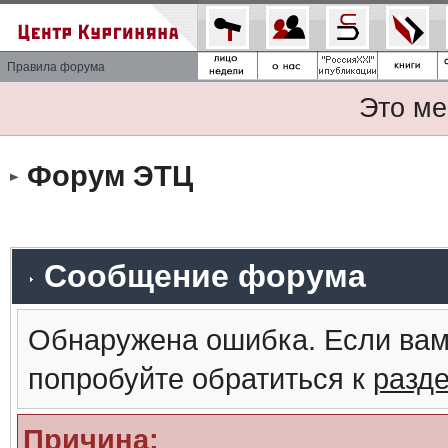
Правила форума
Это ме
Форум ЭТЦ
Сообщение форума
Обнаружена ошибка. Если вам
попробуйте обратиться к
разд
Причина: