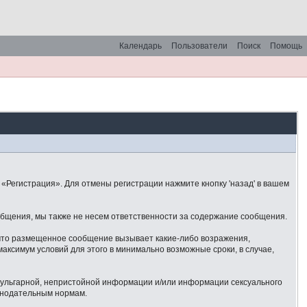
Календарь
Пользователи
Поиск
Помощь
«Регистрация». Для отмены регистрации нажмите кнопку 'назад' в вашем
общения, мы также не несем ответственности за содержание сообщения.
 что размещенное сообщение вызывает какие-либо возражения,
аксимум условий для этого в минимально возможные сроки, в случае,
 вульгарной, непристойной информации и/или информации сексуального
онодательным нормам.