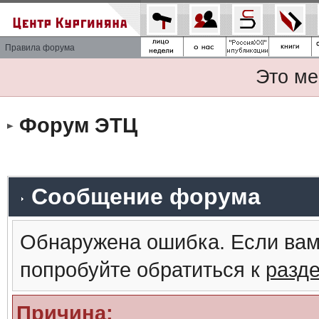
Правила форума
Это ме
Форум ЭТЦ
Сообщение форума
Обнаружена ошибка. Если вам
попробуйте обратиться к
разд
Причина: